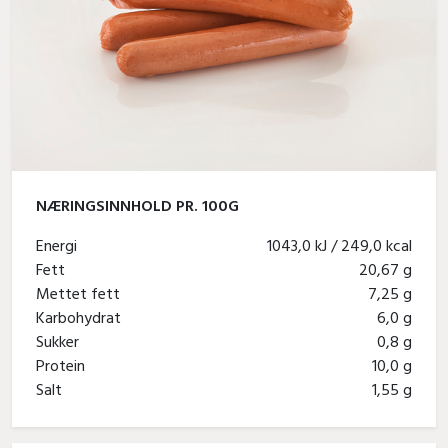
NÆRINGSINNHOLD PR. 100G
Energi
1043,0 kJ / 249,0 kcal
Fett
20,67 g
Mettet fett
7,25 g
Karbohydrat
6,0 g
Sukker
0,8 g
Protein
10,0 g
Salt
1,55 g