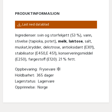
PRODUKT­INFORMASJON
Last ned datablad
Ingredienser: svin og storfekjøtt (53 %), vann,
stivelse (tapioka, potet),
melk
,
laktose
, salt,
muskat,krydder, dekstrose, antioksidant (E301),
stabilisator (E450,E 451), konserveringsmiddel
(E250), fargestoff (E120). 21 % fett.
Oppbevaring:
Frysevare
Holdbarhet:
365 dager
Lagerstatus:
Lagervare
Opprinnelse:
Norge