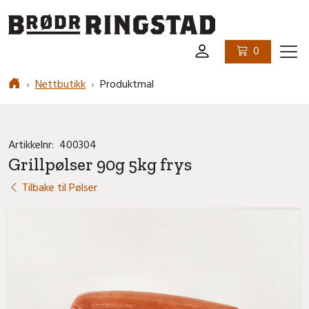
Logo
0
Ham
Nettbutikk
Produktmal
Artikkelnr:
400304
Grillpølser 90g 5kg frys
Tilbake til Pølser